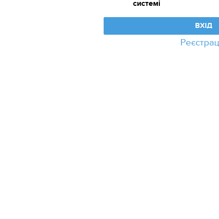
системi
ВХІД
Реєстрац