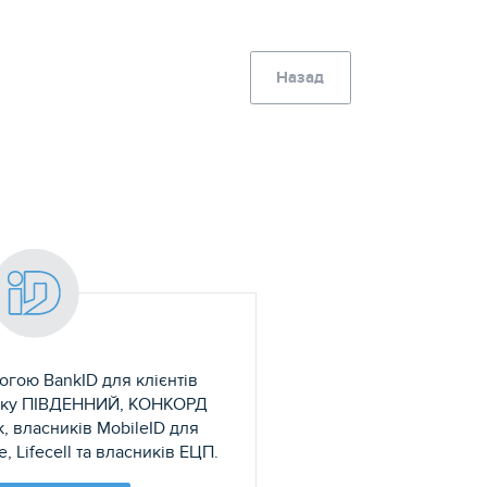
Назад
огою BankID для клієнтів
анку ПІВДЕННИЙ, КОНКОРД
, власників MobileID для
, Lifecell та власників ЕЦП.